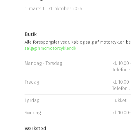
1. marts til 31. oktober 2026
Butik
Alle forespørgsler vedr. køb og salg af motorcykler, 
salg@hmcmotorcykler.dk
​Mandag - Torsdag​
kl. 10.00 
Telefon : 
Fredag
kl. 10.00 
Telefon : 
Lørdag
Lukket
Søndag
kl. 10.00-
Værksted