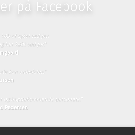
rner på Facebook
 køb af cykel ved jer.
g har købt ved jer."
amgaard
ale kan anbefales."
aursen
ykler og imødekommende personale."
rd Pedersen