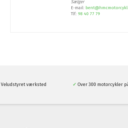
Sælger
E-mail:
bent@hmcmotorcykle
Tlf.:
98 40 77 79
Veludstyret værksted​
✓
​Over 300 motorcykler​ p