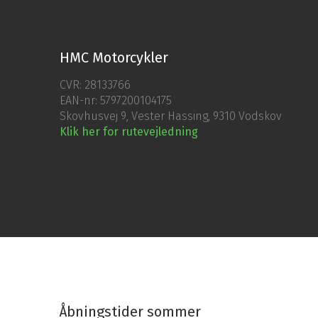
HMC Motorcykler
CVR: 28133766
EAN-nr: 5797200104175
Skovhusvej 9, Vester Hassing, 9310 Vodskov
Klik her for rutevejledning
​​Åbningstider sommer​